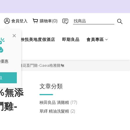
會員登入
購物車(0)
選禮盒
秧悦美地度假酒店
即期良品
會員專區
取優惠
放養 獨特雞種花畜鬥雞-Gaea格雅雞🐔
取
文章分類
0%無添
秧田良品 滴雞精
(17)
鬥雞-
草繹 精油洗髮精
(2)