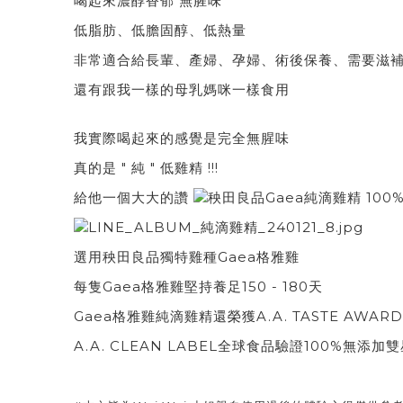
喝起來濃醇香郁 無腥味
低脂肪、低膽固醇、低熱量
非常適合給長輩、產婦、孕婦、術後保養、需要滋
還有跟我一樣的母乳媽咪一樣食用
我實際喝起來的感覺是完全無腥味
真的是 " 純 " 低雞精 !!!
給他一個大大的讚
選用秧田良品獨特雞種Gaea格雅雞
每隻Gaea格雅雞堅持養足150 - 180天
Gaea格雅雞純滴雞精還榮獲A.A. TASTE AW
A.A. CLEAN LABEL全球食品驗證100%無添加