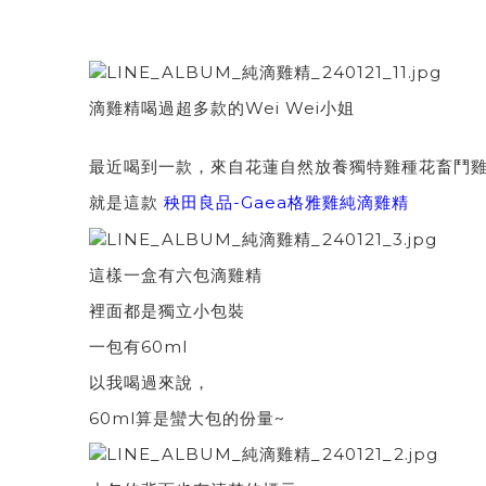
滴雞精喝過超多款的Wei Wei小姐
最近喝到一款，來自花蓮自然放養獨特雞種花畜鬥
就是這款
秧田良品-Gaea格雅雞純滴雞精
這樣一盒有六包滴雞精
裡面都是獨立小包裝
一包有60ml
以我喝過來說，
60ml算是蠻大包的份量~