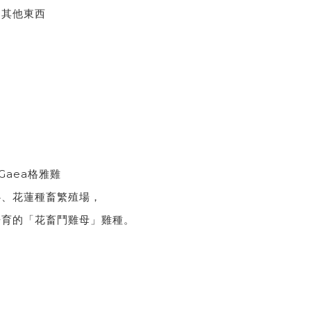
加其他東西
Gaea格雅雞
心、花蓮種畜繁殖場，
培育的「花畜鬥雞母」雞種。