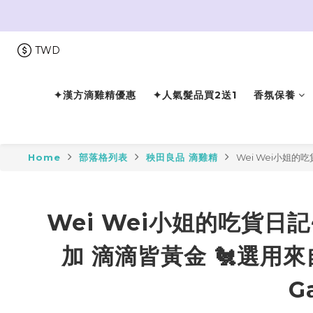
TWD
✦漢方滴雞精優惠
✦人氣髮品買2送1
香氛保養
Home
部落格列表
秧田良品 滴雞精
Wei Wei小姐的
Wei Wei小姐的吃貨日記
加 滴滴皆黃金 🐔選用
G