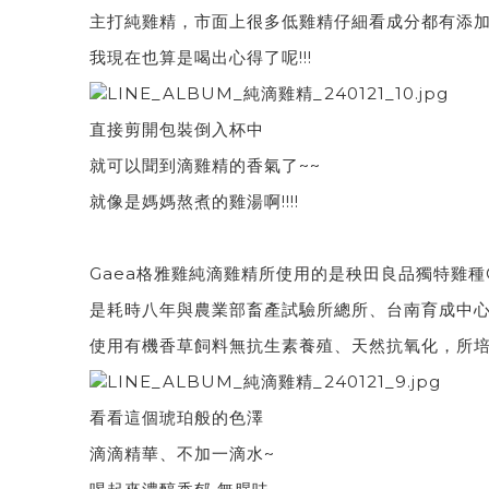
主打純雞精，市面上很多低雞精仔細看成分都有添
我現在也算是喝出心得了呢!!!
直接剪開包裝倒入杯中
就可以聞到滴雞精的香氣了~~
就像是媽媽熬煮的雞湯啊!!!!
Gaea格雅雞純滴雞精所使用的是秧田良品獨特雞種
是耗時八年與農業部畜產試驗所總所、台南育成中
使用有機香草飼料無抗生素養殖、天然抗氧化，所
看看這個琥珀般的色澤
滴滴精華、不加一滴水~