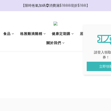
【限時爸氣加碼🧔消費滿$1888現折$188】
【限時爸氣加碼🧔消費滿$1888現折$188】
【新會員贈送🎁$100購物金】
【新會員贈送🎁$1000優惠券抵用大禮包】
食品
格雅雞滴雞精
健康定期購
居家香氛
精
【限時爸氣加碼🧔消費滿$1888現折$188】
關於我們
請登入領
券！
立即領