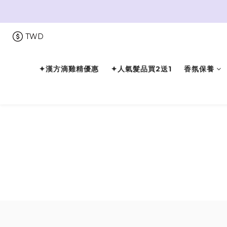
TWD
✦漢方滴雞精優惠
✦人氣髮品買2送1
香氛保養