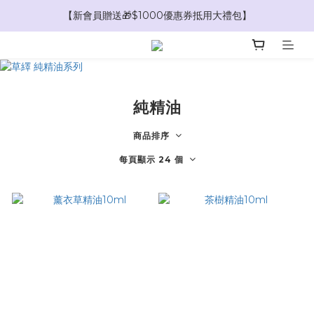
【限時爸氣加碼🧔消費滿$1888現折$188】
【新會員贈送🎁$1000優惠券抵用大禮包】
【限時爸氣加碼🧔消費滿$1888現折$188】
純精油
商品排序
每頁顯示 24 個