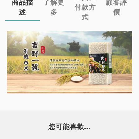
商品描
了解更
顧客評
付款方
述
多
價
式
您可能喜歡...