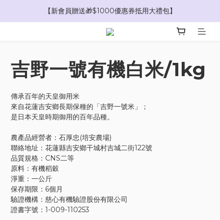
【新會員贈送🎁$1000優惠券抵用大禮包】
【新會員贈送🎁$100購物金】
【新會員贈送🎁$100購物金】
吉野一號有機白米/1kg
傳承百年的天皇御用米
來自花蓮吉安鄉長期保種的「吉野一號米」；
是日本天皇時期御用的百年品種。
農產品經營者：石厚忠(培安農場)
聯絡地址：花蓮縣吉安鄉干城村吉城二街122號
品質規格：CNS二等
原料：有機稻穀
淨重：一公斤
保存期限：6個月
驗證機構：慈心有機驗證股份有限公司
證書字號：1-009-110253