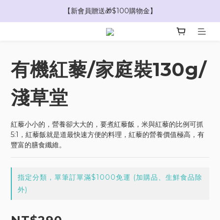
【新會員贈送🎁$100購物金】
【新會員贈送🎁$100購物金】
【新會員贈送🎁$1000優惠券抵用大禮包】
【新會員贈送🎁$100購物金】
有機紅藜/家庭裝130g/
淺草堂
紅藜小小的，營養卻大大的，要煮紅藜飯，米與紅藜的比例可抓
5:1，紅藜飯就是道最快速方便的料理，紅藜的營養價值極高，有
豐富的膳食纖維。
指定分類，單筆訂單滿$1000免運 (加購品、生鮮食品除
外)