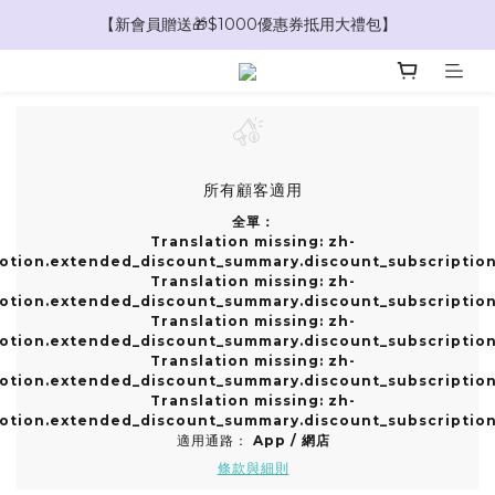
【新會員贈送🎁$1000優惠券抵用大禮包】
【新會員贈送🎁$100購物金】
【新會員贈送🎁$100購物金】
所有顧客適用
全單：
Translation missing: zh-
otion.extended_discount_summary.discount_subscription_
Translation missing: zh-
otion.extended_discount_summary.discount_subscription_
Translation missing: zh-
otion.extended_discount_summary.discount_subscription_
Translation missing: zh-
otion.extended_discount_summary.discount_subscription_
Translation missing: zh-
otion.extended_discount_summary.discount_subscription_
適用通路：
App
/
網店
條款與細則