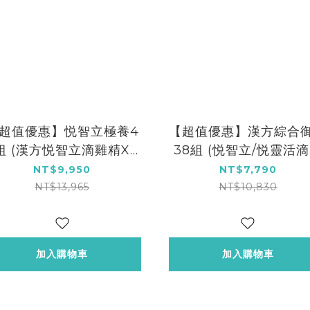
超值優惠】悦智立極養4
【超值優惠】漢方綜合
組 (漢方悦智立滴雞精X4
38組 (悦智立/悦靈活
包★贈 漢方滴雞精9包散
精共32包★贈 漢方滴
NT$9,950
NT$7,790
裝)
6包散裝)
NT$13,965
NT$10,830
加入購物車
加入購物車