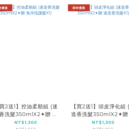
時優惠
限時優惠
買2送1】控油柔順組 (迷
【買2送1】頭皮淨化組 
香洗髮350mlX2✦贈 免
迭香洗髮350mlX2✦贈
沖洗護髮X1)
迭香洗髮X1)
NT$1,300
NT$1,300