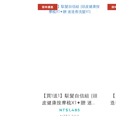
限時優惠
限
【買1送1】馭髮自信組 (頭
【
皮健康按摩梳X1✦贈 迷迭
迭
香洗髮X1)
NT$1,485