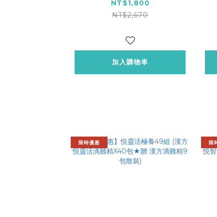
瑰身體乳X1)
NT$1,800
NT$2,670
加入購物車
限時優惠
限