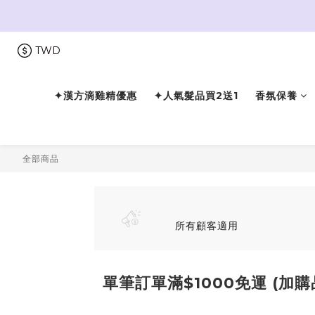
TWD
✦漢方滴雞精優惠
✦人氣髮品買2送1
香氛保養
全部商品
所有顧客適用
單筆訂單滿$1000免運 (加