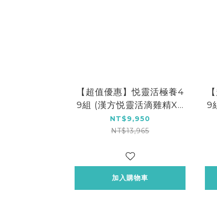
【超值優惠】悦靈活極養4
【
9組 (漢方悦靈活滴雞精X4
9
0包★贈 漢方滴雞精9包散
0
NT$9,950
裝)
NT$13,965
加入購物車