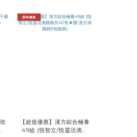
限時優惠
-玫
【超值優惠】漢方綜合極養
贈
49組 (悦智立/悦靈活滴雞