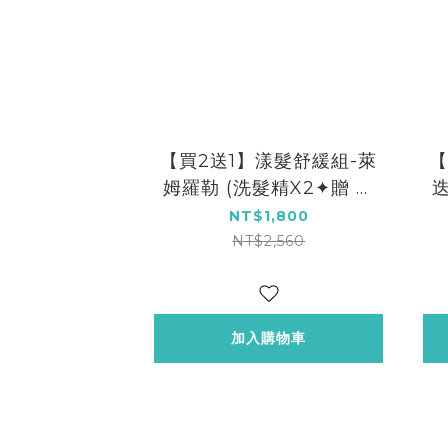
【買2送1】漾髮舒緩組-萊
【
姆羅勒 (洗髮精X2✦贈 薰
迭
衣草身體乳X1)
NT$1,800
NT$2,560
加入購物車