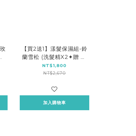
-玫
【買2送1】漾髮保濕組-鈴
贈
蘭雪松 (洗髮精X2✦贈 玫
瑰身體乳X1)
NT$1,800
NT$2,670
加入購物車