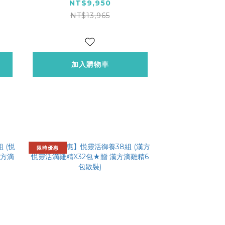
精共40包★贈 漢方滴雞精
NT$9,950
9包散裝)
NT$13,965
加入購物車
限時優惠