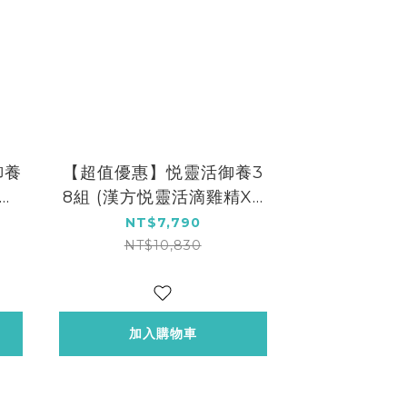
御養
【超值優惠】悦靈活御養3
滴雞
8組 (漢方悦靈活滴雞精X3
雞精
2包★贈 漢方滴雞精6包散
NT$7,790
裝)
NT$10,830
加入購物車