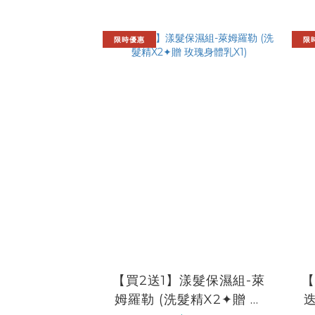
限時優惠
限
【買2送1】漾髮保濕組-萊
【
姆羅勒 (洗髮精X2✦贈 玫
迭