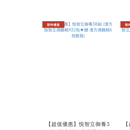
限時優惠
限
【超值優惠】悦智立御養3
【