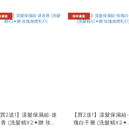
時優惠
限時優惠
買2送1】漾髮保濕組-迷
【買2送1】漾髮保濕組
香 (洗髮精X2✦贈 玫瑰
瑰白千層 (洗髮精X2✦