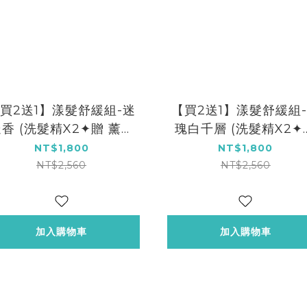
買2送1】漾髮舒緩組-迷
【買2送1】漾髮舒緩組
香 (洗髮精X2✦贈 薰衣
瑰白千層 (洗髮精X2✦
草身體乳X1)
薰衣草身體乳X1)
NT$1,800
NT$1,800
NT$2,560
NT$2,560
加入購物車
加入購物車