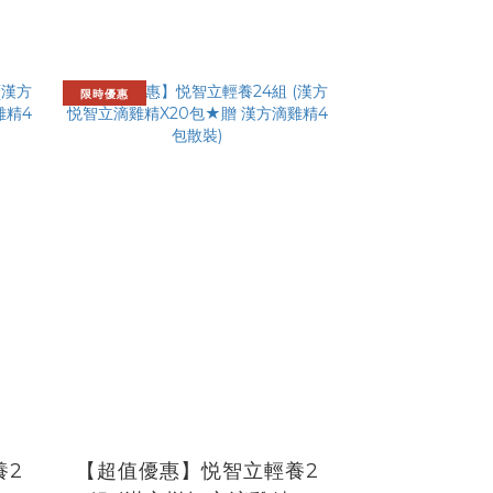
限時優惠
養2
【超值優惠】悦智立輕養2