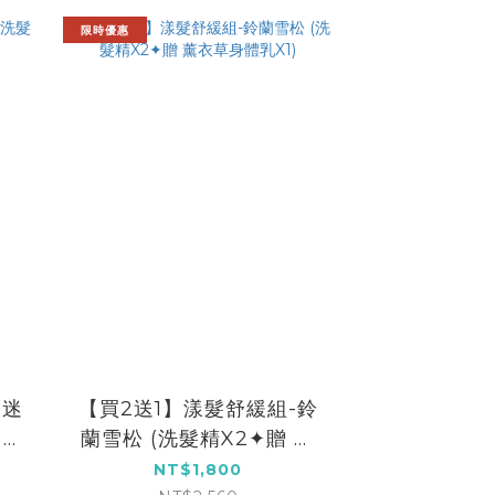
限時優惠
(迷
【買2送1】漾髮舒緩組-鈴
 迷
蘭雪松 (洗髮精X2✦贈 薰
衣草身體乳X1)
NT$1,800