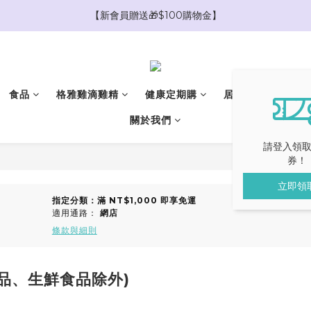
【限時爸氣加碼🧔消費滿$1888現折$188】
【新會員贈送🎁$100購物金】
【新會員贈送🎁$1000優惠券抵用大禮包】
【限時爸氣加碼🧔消費滿$1888現折$188】
食品
格雅雞滴雞精
健康定期購
居家香氛
精
關於我們
請登入領
券！
立即領
指定分類：滿 NT$1,000 即享免運
適用通路：
網店
條款與細則
購品、生鮮食品除外)